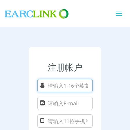
切
换
导
航
注册帐户