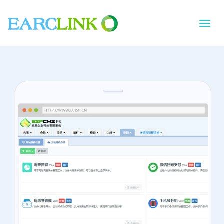
切
换
导
航