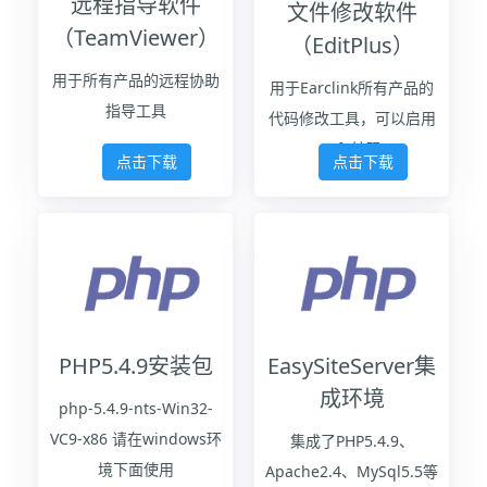
远程指导软件
文件修改软件
更新时间：2021-03-28 22:15:36
（TeamViewer）
（EditPlus）
软件大小：28MB
用于所有产品的远程协助
用于Earclink所有产品的
下载提示：已配置好运行的环境的，请下载服务器安装包，否则
指导工具
请下载集成包
代码修改工具，可以启用
utf8编码
下载服务器安装版
下载集成版
点击下载
点击下载
在线演示
赞助链接：
ChinaZ站长下载
A5源码下载
码云代码库
PHP5.4.9安装包
EasySiteServer集
成环境
php-5.4.9-nts-Win32-
VC9-x86 请在windows环
集成了PHP5.4.9、
境下面使用
Apache2.4、MySql5.5等