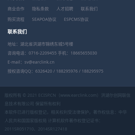
商业合作
隐私条款
人才招聘
联系我们
购买流程
SEAPOA协议
ESPCMS协议
联系我们
地址：湖北省洪湖市锦绣东城5号楼
咨询电话：0716-2209455 手机：18665655030
E-mail：sv@earclink.cn
授权咨询QQ：6326420 / 188295976 / 188295975
版权所有 © 2021 ECISP.CN（www.earclink.com）洪湖尔创网联信
息技术有限公司 保留所有权利
本软件已进行版权登记，相关权利受法律保护，著作权信息：中华
人民共和国国家版权局 计算机软件著作权登记证书：
2011SR051710、2014SR127418