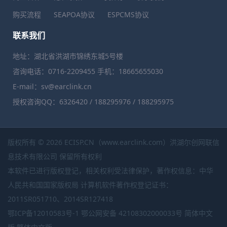
购买流程
SEAPOA协议
ESPCMS协议
联系我们
地址：湖北省洪湖市锦绣东城5号楼
咨询电话：0716-2209455 手机：18665655030
E-mail：sv@earclink.cn
授权咨询QQ：6326420 / 188295976 / 188295975
版权所有 © 2026 ECISP.CN（www.earclink.com）洪湖尔创网联信
息技术有限公司 保留所有权利
本软件已进行版权登记，相关权利受法律保护，著作权信息：中华
人民共和国国家版权局 计算机软件著作权登记证书：
2011SR051710、2014SR127418
鄂ICP备12010583号-1
鄂公网安备 42108302000033号
简体中文