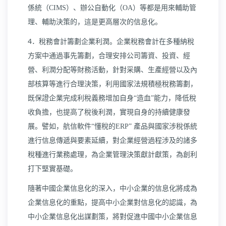
係統（
CIMS
）、辦公自動化（
OA
）等都是用來輔助管
理、輔助決策的，這是更高層次的信息化。
4
．稅務會計籌劃企業利潤。企業稅務會計在多種納稅
方案中通過事先籌劃，合理安排公司籌資、投資、經
營、利潤分配等財務活動，針對采購、生產經營以及內
部核算等進行合理決策，利用國家法規積極稅務籌劃，
既保證企業完成利稅義務增加自身“造血”能力，降低稅
收負擔，也提高了稅後利潤，實現自身的持續健康發
展。譬如，航信軟件“懂稅的
ERP
” 產品與國家涉稅係統
進行信息傳遞與要素延續，對企業經營過程涉及的諸多
稅種進行業務處理，為企業管理決策獻計獻策，為創利
打下堅實基礎。
隨著中國企業信息化的深入，中小企業的信息化將成為
企業信息化的重點，提高中小企業對信息化的認識，為
中小企業信息化出謀劃策，將對促進中國中小企業信息