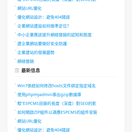
網站URL優化
優化網站設計：避免404錯誤
企業網站建設如何做準定位？
中小企業應該提升網絡營銷的認知和態度
建企業網站要做好安全防護
企業建站的發展趨勢
網絡營銷
最新信息
Win7係統如何修改hosts文件綁定指定域名
使用phpmyadmin導出gzip數據庫
駁“ESPCMS目錄的長度（深度）對SEO的影
如何開啟ZIP組件以適應ESPCMS的組件安裝
網站URL優化
優化網站設計：避免404錯誤