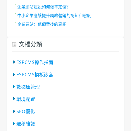
企業網站建設如何做準定位？
中小企業應該提升網絡營銷的認知和態度
企業建站：低價背後的真相
文檔分類
ESPCMS操作指南
ESPCMS模板嵌套
數據庫管理
環境配置
SEO優化
遷移維護