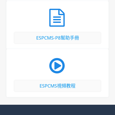
ESPCMS-P8幫助手冊
ESPCMS視頻教程