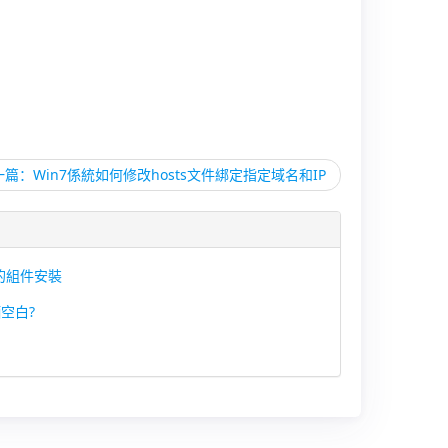
一篇：Win7係統如何修改hosts文件綁定指定域名和IP
S的組件安裝
空白?