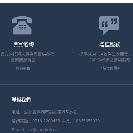
購買谘詢
增值服務
業官方的技術人員為您提供各種
提供SEAPOA軟件二次開發
售前問題解答
ESPCMS網站定製服務
聯係銷售
了解增值服務
聯係我們
地址：湖北省洪湖市錦繡東城5號樓
谘詢電話：0716-2209455 手機：18665655030
E-mail：sv@earclink.cn