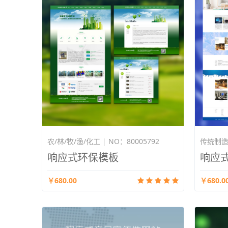
农/林/牧/渔/化工
|
NO：80005792
传统制
响应式环保模板
响应
￥680.00
￥680.0