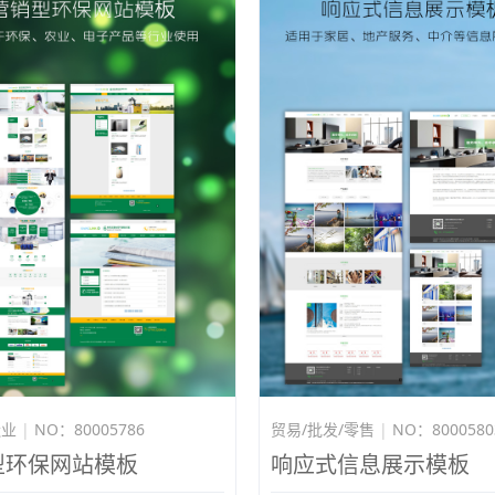
造业
|
NO：80005786
贸易/批发/零售
|
NO：8000580
型环保网站模板
响应式信息展示模板