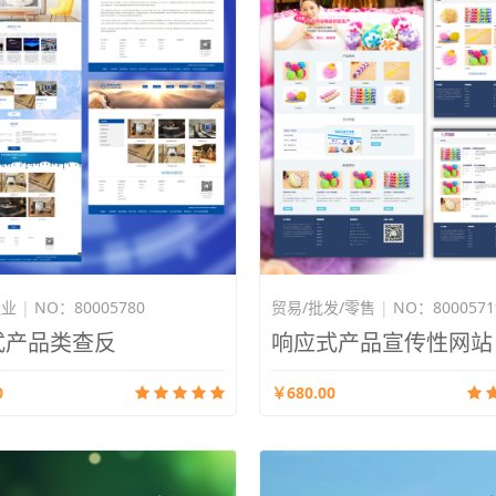
造业
|
NO：80005780
贸易/批发/零售
|
NO：8000571
式产品类查反
响应式产品宣传性网站
0
￥680.00