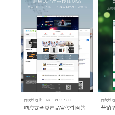
传统制造业
|
NO：80005711
传统制
响应式全类产品宣传性网站
营销