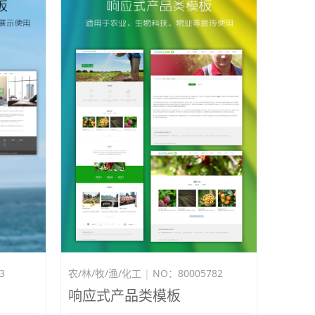
3
农/林/牧/渔/化工
|
NO：80005782
响应式产品类模板