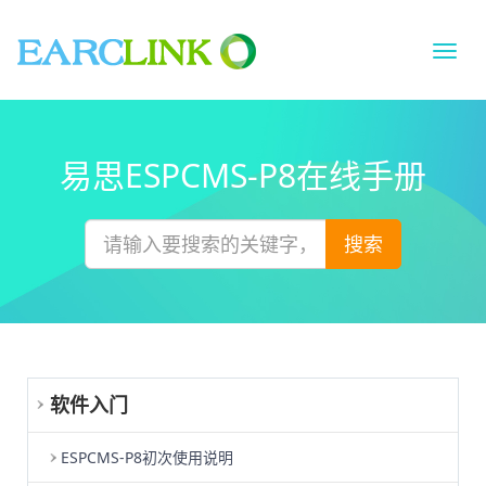
切
换
导
航
易思ESPCMS-P8在线手册
搜索
软件入门
ESPCMS-P8初次使用说明