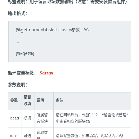
标签说明：用于留言论坛数据输出（注意：需要安装留言组件）
输出格式：
{%get name=bbslist class=参数...%}
...
{%/get%}
循环变量标签：
$array
参数说明：
是否
参数
说明
备注
必填
所属留
请在网站后台，“组件” 〉 “留言论坛管理”
btid
必填
言板块
中查看相应的版块ID
读取数
max
可选
请填写整数值，如未填写，则默认为20条