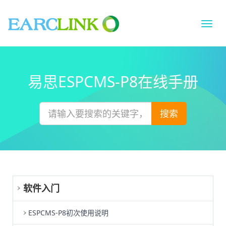
切
换
导
航
易思ESPCMS-P8在线手册
搜索
软件入门
ESPCMS-P8初次使用说明